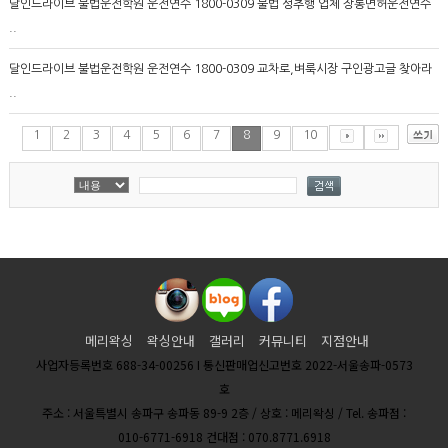
달인드라이브 불법운전학원 운전연수 1800-0309 불법 성추행 업체 장롱면허운전연수
..
달인드라이브 불법운전학원 운전연수 1800-0309 교차로,벼룩시장 구인광고글 찾아라
..
1
2
3
4
5
6
7
8
9
10
메리왁싱
왁싱안내
갤러리
커뮤니티
지점안내
사업자등록번호 688-34-00256 I 통신판매업신고번호 2022-서울송파-0573
호
주소 : 서울특별시 송파구 송파동 89-9 2층 / 상호 : 메리왁싱 / Tel. 송파점 :
010-6771-6918 건대점 : 070.8771.6918