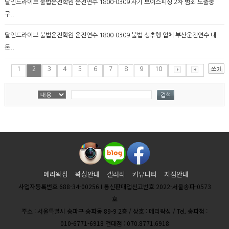
달인드라이브 불법운전학원 운전연수 1800-0309 사기 보이스피싱 2차 범죄 노출중
구..
달인드라이브 불법운전학원 운전연수 1800-0309 불법 성추행 업체 부산운전연수 내
돈..
1
2
3
4
5
6
7
8
9
10
메리왁싱
왁싱안내
갤러리
커뮤니티
지점안내
사업자등록번호 688-34-00256 I 통신판매업신고번호 2022-서울송파-0573
호
주소 : 서울특별시 송파구 송파동 89-9 2층 / 상호 : 메리왁싱 / Tel. 송파점 :
010-6771-6918 건대점 : 070.8771.6918