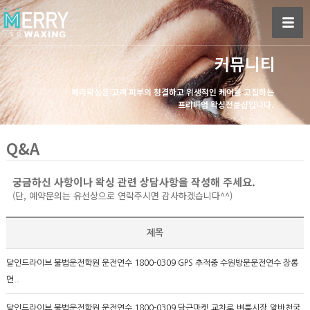
커뮤니티
메리왁싱은 고객 피부의 청결하고 위생적인 케어를 고집하는
프리미엄 왁싱전문샵입니다.
Q&A
궁금하신 사항이나 왁싱 관련 상담사항을 작성해 주세요.
(단, 예약문의는 유선상으로 연락주시면 감사하겠습니다^^)
제목
달인드라이브 불법운전학원 운전연수 1800-0309 GPS 추적중 수원방문운전연수 장롱
면..
달인드라이브 불법운전학원 운전연수 1800-0309 당근마켓,교차로,벼룩시장,알바천국