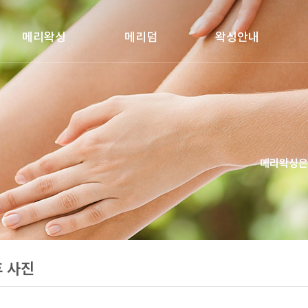
메리왁싱
메리덤
왁싱안내
인사말
상품 안내
가격 안내
시술 안내
제품 소개
메리왁싱은
후 사진