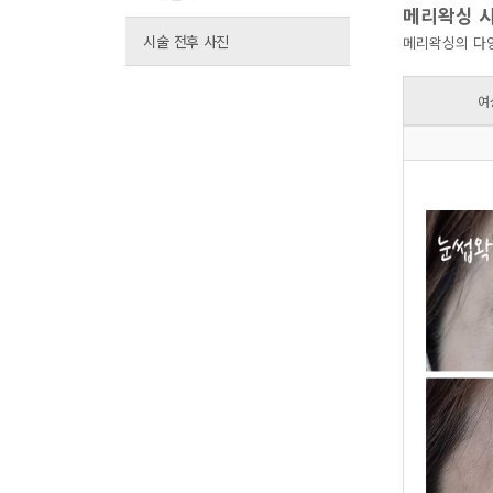
메리왁싱 시
시술 전후 사진
메리왁싱의 다양
여