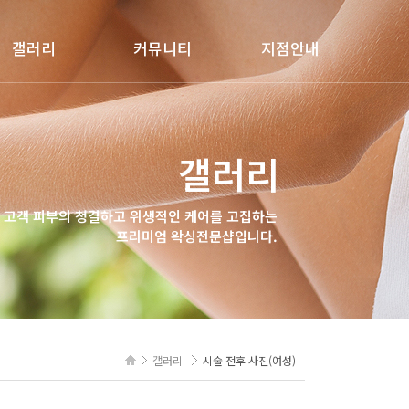
갤러리
커뮤니티
지점안내
시설안내
공지사항
메리왁싱 건대점
시술 전후 사진
Q&A
메리왁싱 송파점
갤러리
메리왁싱 왕십리점
메리왁싱 삼성점
 고객 피부의 청결하고 위생적인 케어를 고집하는
프리미엄 왁싱전문샵입니다.
메리왁싱 보문점
갤러리
시술 전후 사진(여성)