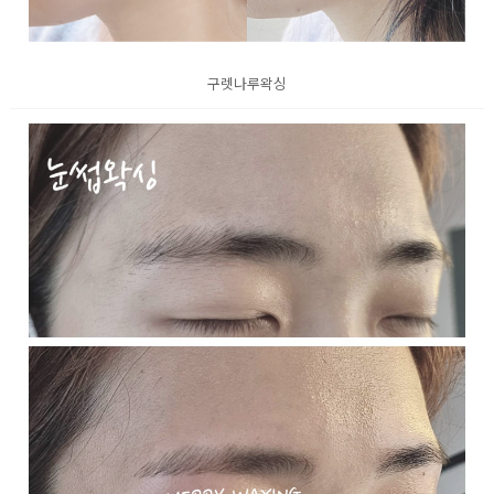
구렛나루왁싱