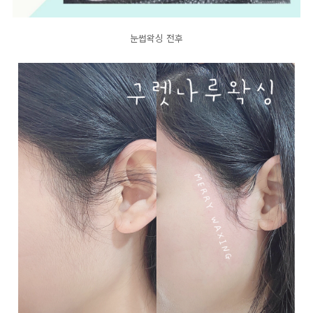
눈썹왁싱 전후