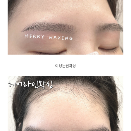
여성눈썹왁싱