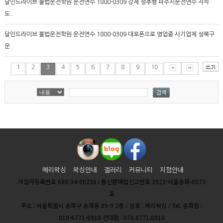
달인드라이브 불법운전학원 운전연수 1800-0309 강제 성추행 파주시운전연수 자차
도..
달인드라이브 불법운전학원 운전연수 1800-0309 대포폰으로 영업중 사기업체 성북구
운..
1
2
3
4
5
6
7
8
9
10
메리왁싱
왁싱안내
갤러리
커뮤니티
지점안내
사업자등록번호 688-34-00256 I 통신판매업신고번호 2022-서울송파-0573
호
주소 : 서울특별시 송파구 송파동 89-9 2층 / 상호 : 메리왁싱 / Tel. 송파점 :
010-6771-6918 건대점 : 070.8771.6918