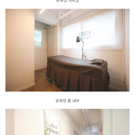
송파점 샤워실
송파점 룸 내부