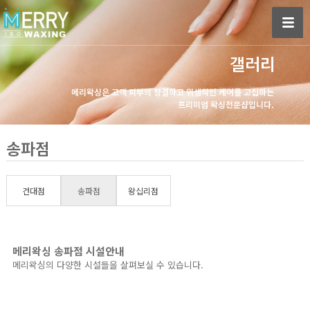
갤러리
메리왁싱은 고객 피부의 청결하고 위생적인 케어를 고집하는
프리미엄 왁싱전문샵입니다.
송파점
건대점
송파점
왕십리점
메리왁싱 송파점 시설안내
메리왁싱의 다양한 시설들을 살펴보실 수 있습니다.