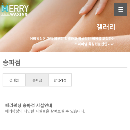
갤러리
메리왁싱은 고객 피부의 청결하고 위생적인 케어를 고집하는
프리미엄 왁싱전문샵입니다.
송파점
건대점
송파점
왕십리점
메리왁싱 송파점 시설안내
메리왁싱의 다양한 시설들을 살펴보실 수 있습니다.