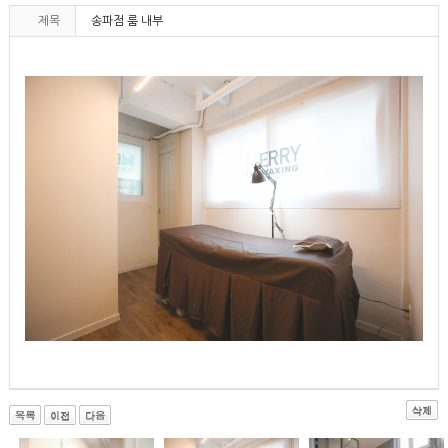
제목
송파점 룸 내부